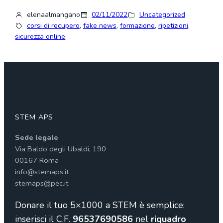
elenaalmangano
02/11/2022
Uncategorized
corsi di recupero
, 
fake news
, 
formazione
, 
ripetizioni
, 
sicurezza online
STEM APS
Sede legale
Via Baldo degli Ubaldi, 190
00167 Roma
info@stemaps.it
stemaps@pec.it
Donare il tuo 5×1000 a STEM è semplice:
inserisci il C.F.
96537690586
nel
riquadro