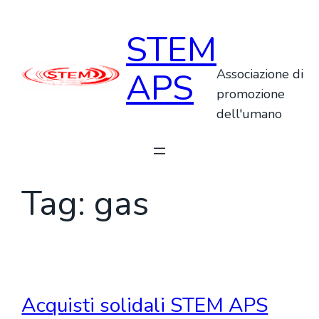
Vai
al
STEM
contenuto
APS
Associazione di
promozione
dell'umano
Tag:
gas
Acquisti solidali STEM APS