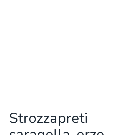
Strozzapreti
saragolla-orzo