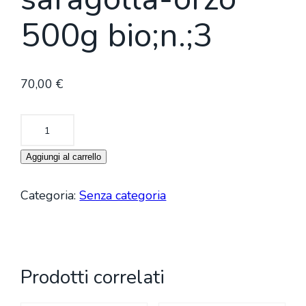
500g bio;n.;3
70,00
€
Strozzapreti
saragolla-
Aggiungi al carrello
orzo
500g
Categoria:
Senza categoria
bio;n.;3
quantità
Prodotti correlati