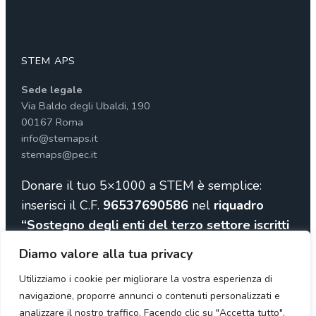
STEM APS
Sede legale
Via Baldo degli Ubaldi, 190
00167 Roma
info@stemaps.it
stemaps@pec.it
Donare il tuo 5×1000 a STEM è semplice:
inserisci il C.F.
96537690586
nel
riquadro
“Sostegno degli enti del terzo settore iscritti
al RUNTS”
Diamo valore alla tua privacy
Utilizziamo i cookie per migliorare la vostra esperienza di
navigazione, proporre annunci o contenuti personalizzati e
analizzare il nostro traffico. Facendo clic su "Accetta tutto",