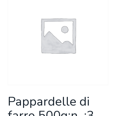
Pappardelle di
farro 500g;n. ;3