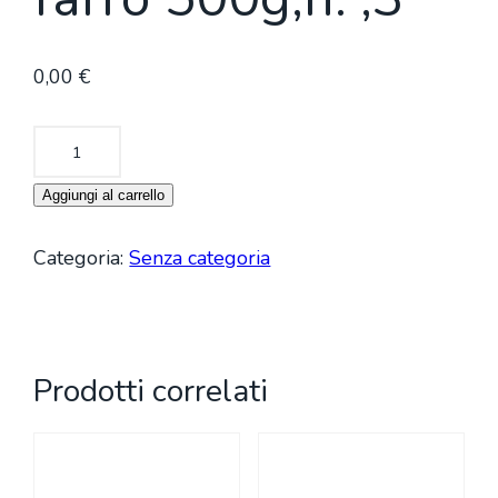
0,00
€
Pappardelle
di
Aggiungi al carrello
farro
500g;n.
Categoria:
Senza categoria
;3
quantità
Prodotti correlati